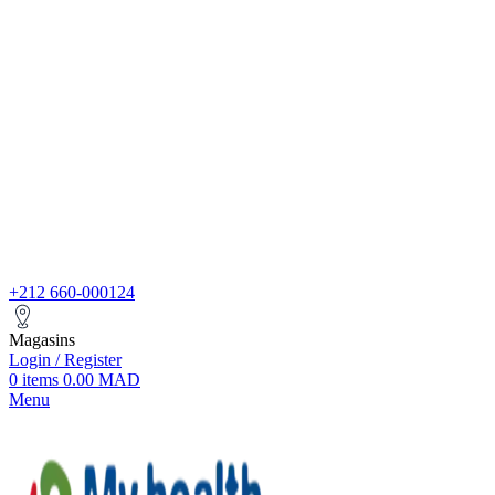
+212 660-000124
Magasins
Login / Register
0
items
0.00
MAD
Menu