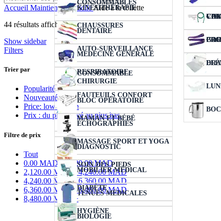
CONSOMMABLES
Accueil
Maintien à domicile
Aide à la toilette
KINÉSITHÉRAPIE
VER
COL
CIC
CAN
44 résultats affichés
CHAUSSURES
DENTAIRE
COU
PRO
GA
Show sidebar
AUTO-SURVEILLANCE
Filters
MÉDECINE GÉNÉRALE
ELÉ
DRA
Trier par
RESPIRATOIRE
CONSOMMABLE
CHIRURGIE
LUN
Popularité
FAUTEUILS CONFORT
Nouveauté
BLOC OPÉRATOIRE
Price: low to high
BOC
Prix : du plus élevé au plus bas.
MAMAN ET BÉBÉ
ÉCHOGRAPHIES
Filtre de prix
MASSAGE SPORT ET YOGA
DIAGNOSTIC
Tout
0.00
MAD
-
2,120.00
MAD
SOIN DES PIEDS
MOBILIER MÉDICAL
2,120.00
MAD
-
4,240.00
MAD
4,240.00
MAD
-
6,360.00
MAD
DIABÈTE
6,360.00
MAD
-
8,480.00
MAD
TENUES MÉDICALES
8,480.00
MAD
+
HYGIÈNE
BIOLOGIE