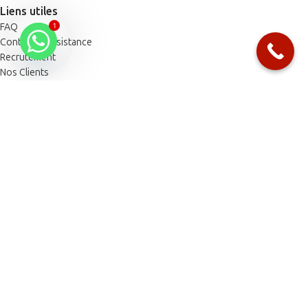
Liens utiles
FAQ
1
Contact & Assistance
Recrutement
Nos Clients
Galerie
Media / Presse
Blog
Besoin d'aide ?
MY HEALTH 20 AOÛT : 18, Rue Lavoisier, Quartier des Hôpitaux –
Casablanca (En face de l’Hôpital 20 Août Showroom et Point de vente)
MY HEALTH PALMIER : 34, Rue Soumaya, Palmier, Casablanca
(Showroom et Siège administratif My Health Group)
contact@myhealth.ma
Commercial@myhealth.ma
location@myhealth.ma
Sav@myhealth.ma
+212 6 64 66 54 45
+212 6 65 33 36 32