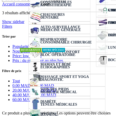
CONSOMMABLES
Accueil
consommables
Gants
KINÉSITHÉRAPIE
VER
COL
CIC
CAN
3 résultats affichés
CHAUSSURES
DENTAIRE
Show sidebar
COU
PRO
GAR
Filters
AUTO-SURVEILLANCE
MÉDECINE GÉNÉRALE
ELÉ
DRA
Trier par
RESPIRATOIRE
CONSOMMABLE CHIRURGIE
Popularité
LUN
DEVIS GRATUIT
DEVIS GRATUIT
OFFRE EXCLUSIVE
NEW
OFFRE SPÉCIALE
Nouveauté
FAUTEUILS CONFORT
BLOC OPÉRATOIRE
Price: low to high
BOC
Prix : du plus élevé au plus bas.
MAMAN ET BÉBÉ
ÉCHOGRAPHIES
Filtre de prix
MASSAGE SPORT ET YOGA
DIAGNOSTIC
Tout
0.00
MAD
-
20.00
MAD
SOIN DES PIEDS
20.00
MAD
-
40.00
MAD
MOBILIER MÉDICAL
40.00
MAD
-
60.00
MAD
60.00
MAD
+
DIABÈTE
TENUES MÉDICALES
Ce produit a plusieurs variations. Les options peuvent être choisies
HYGIÈNE