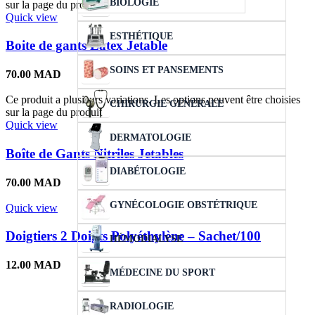
BIOLOGIE
sur la page du produit
Quick view
ESTHÉTIQUE
Boite de gants Latex Jetable
SOINS ET PANSEMENTS
70.00
MAD
Ce produit a plusieurs variations. Les options peuvent être choisies
CHIRURGIE GÉNÉRALE
sur la page du produit
Quick view
DERMATOLOGIE
Boîte de Gants Nitriles Jetables
DIABÉTOLOGIE
70.00
MAD
GYNÉCOLOGIE OBSTÉTRIQUE
Quick view
Doigtiers 2 Doigts Polyéthylène – Sachet/100
HÉMODIALYSE
12.00
MAD
MÉDECINE DU SPORT
RADIOLOGIE