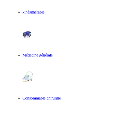
kinésithérapie
Médecine générale
Consommable chirurgie