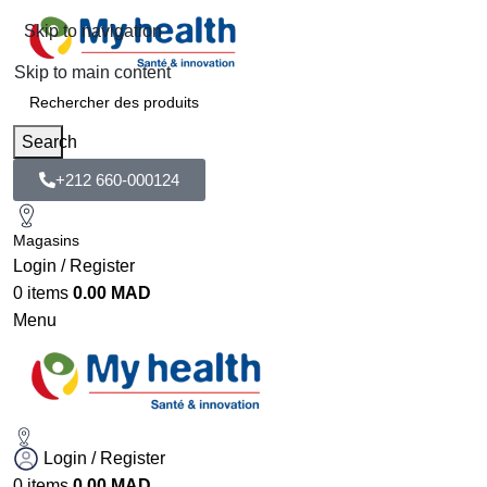
Skip to navigation
Skip to main content
Search
+212 660-000124
Magasins
Login / Register
0
items
0.00
MAD
Menu
Login / Register
0
items
0.00
MAD