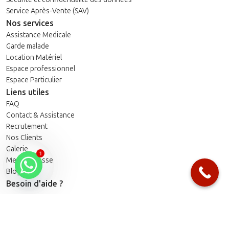
Service Après-Vente (SAV)
Nos services
Assistance Medicale
Garde malade
Location Matériel
Espace professionnel
Espace Particulier
Liens utiles
FAQ
Contact & Assistance
Recrutement
Nos Clients
Galerie
1
Media / Presse
Blog
Besoin d'aide ?
MY HEALTH 20 AOÛT : 18, Rue Lavoisier, Quartier des Hôpitaux –
Casablanca (En face de l’Hôpital 20 Août Showroom et Point de
vente)