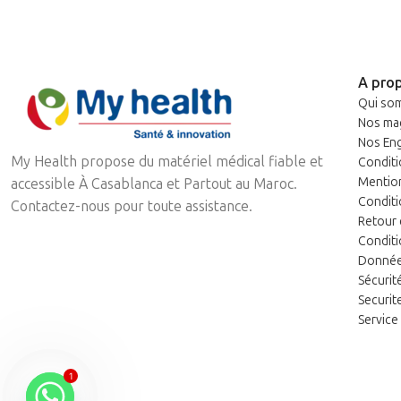
A pro
Qui so
Nos ma
Nos En
My Health propose du matériel médical fiable et
Conditi
Mentio
accessible À Casablanca et Partout au Maroc.
Conditi
Contactez-nous pour toute assistance.
Retour
Conditio
Données
Sécurit
Securit
Service
1