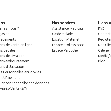
pos
Nos services
Liens u
mmes-nous ?
Assistance Medicale
FAQ
gasins
Garde malade
Contact
gagements
Location Matériel
Recrute
ons de vente en ligne
Espace professionnel
Nos Clie
ns Légales
Espace Particulier
Galerie
ons de Livraison
Media /
 et Remboursement
Blog
ns d’Utilisation
 Personnelles et Cookies
é et Paiement
e et confidentialite des donnees
 Après-Vente (SAV)