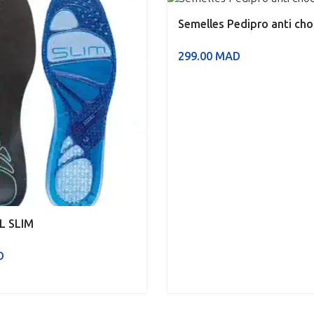
Semelles Pedipro anti cho
299.00
MAD
L SLIM
D