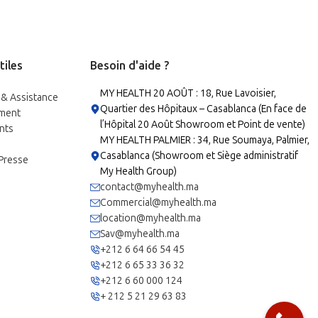
tiles
Besoin d'aide ?
MY HEALTH 20 AOÛT : 18, Rue Lavoisier,
 & Assistance
Quartier des Hôpitaux – Casablanca (En face de
ment
l’Hôpital 20 Août Showroom et Point de vente)
nts
MY HEALTH PALMIER : 34, Rue Soumaya, Palmier,
Casablanca (Showroom et Siège administratif
 Presse
My Health Group)
contact@myhealth.ma
Commercial@myhealth.ma
location@myhealth.ma
Sav@myhealth.ma
+212 6 64 66 54 45
+212 6 65 33 36 32
+212 6 60 000 124
+ 212 5 21 29 63 83