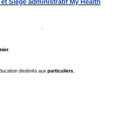
 Siège administratif My Health
mier
.
ééducation destinés aux
particuliers
,