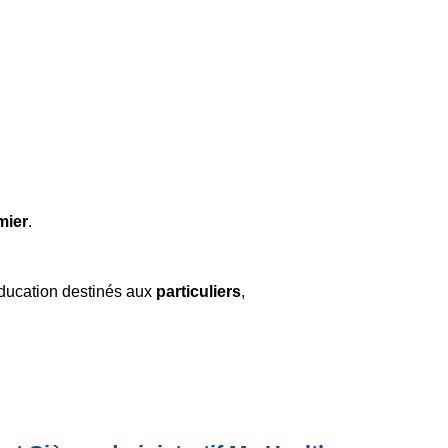
mier
.
ééducation destinés aux
particuliers
,