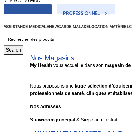
0
items
0.00
MAD
PROFESSIONNEL
PARTICULIER
ASSISTANCE MEDICALE
NEW
GARDE MALADE
LOCATION MATÉRIEL
C
Search
Nos Magasins
My Health
vous accueille dans son
magasin de 
Nous proposons une
large sélection d’équipe
professionnels de santé
,
cliniques
et
établis
Nos adresses –
Showroom principal
& Siège administratif