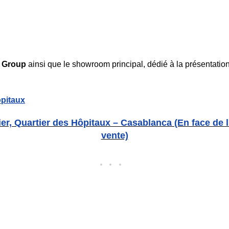
h Group
ainsi que le showroom principal, dédié à la présentation
ôpitaux
r, Quartier des Hôpitaux – Casablanca (En face de l
vente)