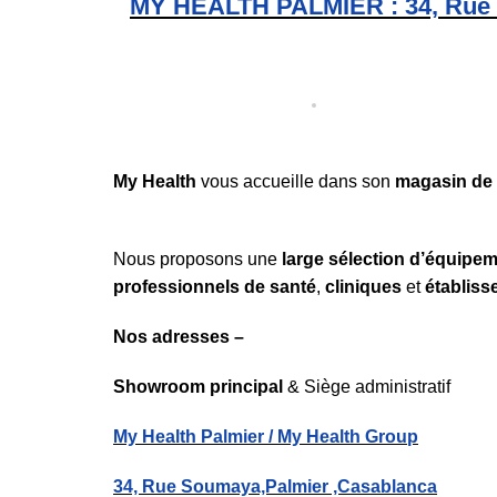
MY HEALTH PALMIER : 34, Rue S
My Health
vous accueille dans son
magasin de 
Nous proposons une
large sélection d’équipe
professionnels de santé
,
cliniques
et
établis
Nos adresses –
Showroom principal
& Siège administratif
My Health Palmier / My Health Group
34, Rue Soumaya,Palmier ,Casablanca