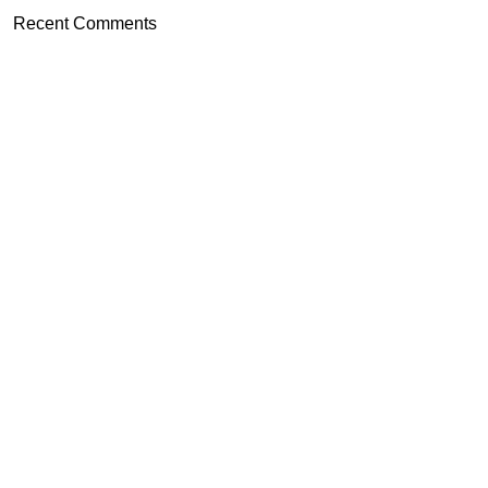
Recent Comments
Livraison rapide
Retours faciles
Support réactif