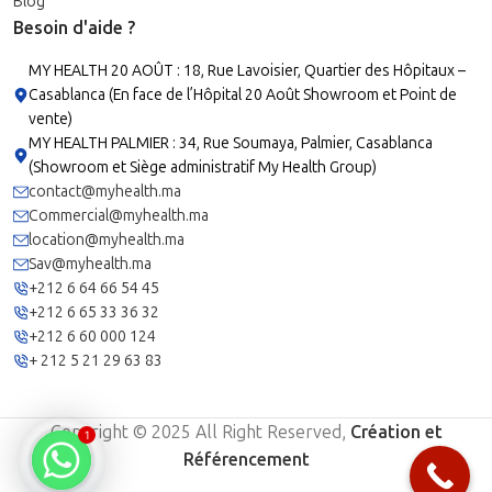
Blog
Besoin d'aide ?
MY HEALTH 20 AOÛT : 18, Rue Lavoisier, Quartier des Hôpitaux –
Casablanca (En face de l’Hôpital 20 Août Showroom et Point de
vente)
MY HEALTH PALMIER : 34, Rue Soumaya, Palmier, Casablanca
(Showroom et Siège administratif My Health Group)
contact@myhealth.ma
Commercial@myhealth.ma
location@myhealth.ma
Sav@myhealth.ma
+212 6 64 66 54 45
+212 6 65 33 36 32
+212 6 60 000 124
+ 212 5 21 29 63 83
Copyright © 2025 All Right Reserved,
Création et
1
Référencement