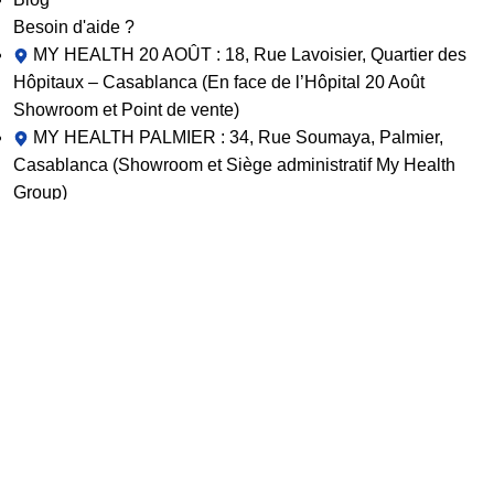
Besoin d'aide ?
MY HEALTH 20 AOÛT : 18, Rue Lavoisier, Quartier des
Hôpitaux – Casablanca (En face de l’Hôpital 20 Août
Showroom et Point de vente)
MY HEALTH PALMIER : 34, Rue Soumaya, Palmier,
Casablanca (Showroom et Siège administratif My Health
Group)
contact@myhealth.ma
Commercial@myhealth.ma
location@myhealth.ma
Sav@myhealth.ma
+212 6 64 66 54 45
+212 6 65 33 36 32
+212 6 60 000 124
+ 212 5 21 29 63 83
Copyright © 2025 All Right Reserved,
Création et
Référencement