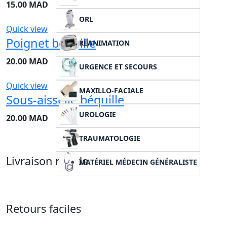
15.00
MAD
ORL
Quick view
Poignet béquille
RÉANIMATION
20.00
MAD
URGENCE ET SECOURS
Quick view
MAXILLO-FACIALE
Sous-aisselle béquille
UROLOGIE
20.00
MAD
TRAUMATOLOGIE
Livraison rapide
MATÉRIEL MÉDECIN GÉNÉRALISTE
Retours faciles