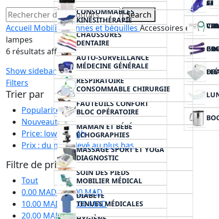
CAN
SUP
AID
GA
CONSOMMABLES
Search
KINÉSITHÉRAPIE
VER
COL
CIC
CA
Accueil
Mobilité
Cannes et béquilles
Accessoires et
CHAUSSURES
lampes
DENTAIRE
COU
PRO
GA
6 résultats affichés
AUTO-SURVEILLANCE
MÉDECINE GÉNÉRALE
Show sidebar
ELÉ
DR
RESPIRATOIRE
Filters
CONSOMMABLE CHIRURGIE
Trier par
LU
FAUTEUILS CONFORT
Popularité
BLOC OPÉRATOIRE
BOC
Nouveauté
MAMAN ET BÉBÉ
Price: low to high
ÉCHOGRAPHIES
Prix : du plus élevé au plus bas.
MASSAGE SPORT ET YOGA
DIAGNOSTIC
Filtre de prix
SOIN DES PIEDS
Tout
MOBILIER MÉDICAL
0.00
MAD
-
10.00
MAD
DIABÈTE
10.00
MAD
-
20.00
MAD
TENUES MÉDICALES
20.00
MAD
+
HYGIÈNE