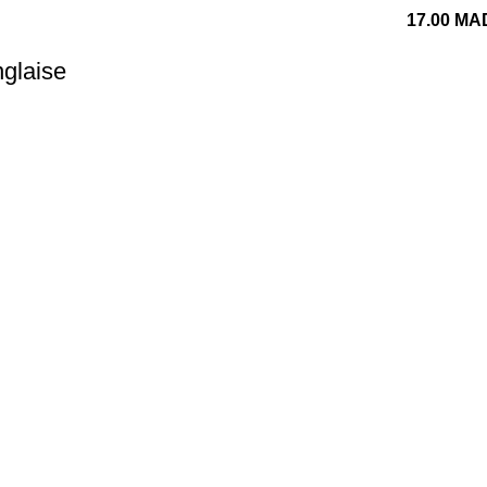
17.00
MA
glaise