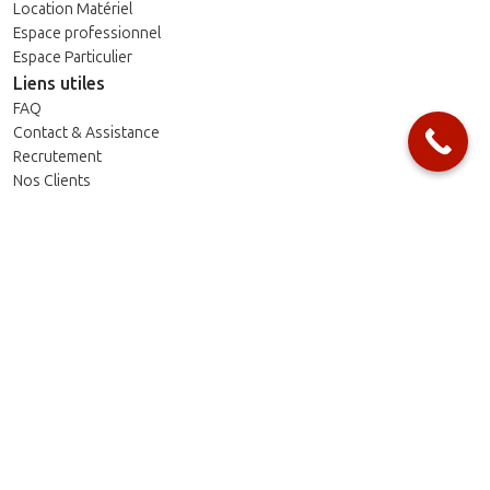
Location Matériel
Espace professionnel
Espace Particulier
Liens utiles
FAQ
Contact & Assistance
Recrutement
Nos Clients
Galerie
Media / Presse
Blog
Besoin d'aide ?
MY HEALTH 20 AOÛT : 18, Rue Lavoisier, Quartier des Hôpitaux –
Casablanca (En face de l’Hôpital 20 Août Showroom et Point de
vente)
MY HEALTH PALMIER : 34, Rue Soumaya, Palmier, Casablanca
(Showroom et Siège administratif My Health Group)
contact@myhealth.ma
Commercial@myhealth.ma