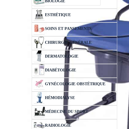
BIOLOGIE
ESTHÉTIQUE
SOINS ET PANSEMENTS
CHIRURGIE GÉNÉRALE
DERMATOLOGIE
DIABÉTOLOGIE
GYNÉCOLOGIE OBSTÉTRIQUE
HÉMODIALYSE
MÉDECINE DU SPORT
RADIOLOGIE