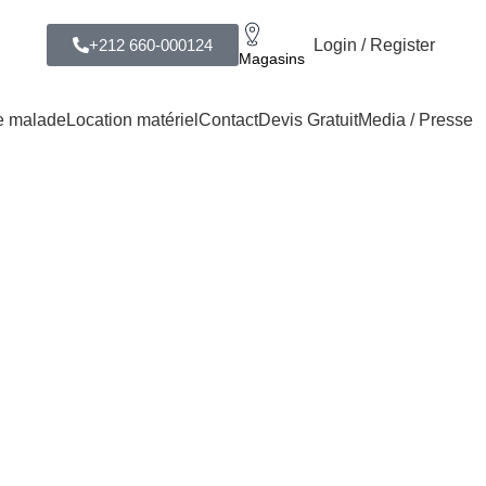
Login / Register
+212 660-000124
Magasins
e malade
Location matériel
Contact
Devis Gratuit
Media / Presse