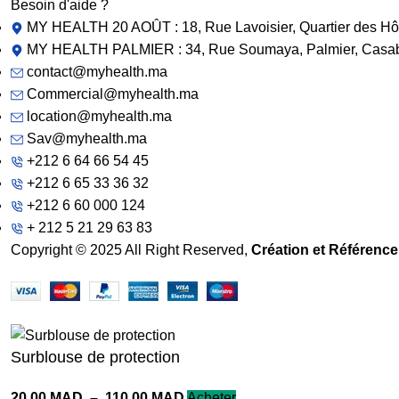
Besoin d'aide ?
MY HEALTH 20 AOÛT : 18, Rue Lavoisier, Quartier des Hôp
MY HEALTH PALMIER : 34, Rue Soumaya, Palmier, Casabla
contact@myhealth.ma
Commercial@myhealth.ma
location@myhealth.ma
Sav@myhealth.ma
+212 6 64 66 54 45
+212 6 65 33 36 32
+212 6 60 000 124
+ 212 5 21 29 63 83
Copyright © 2025 All Right Reserved,
Création et Référenc
Surblouse de protection
20.00
MAD
–
110.00
MAD
Acheter