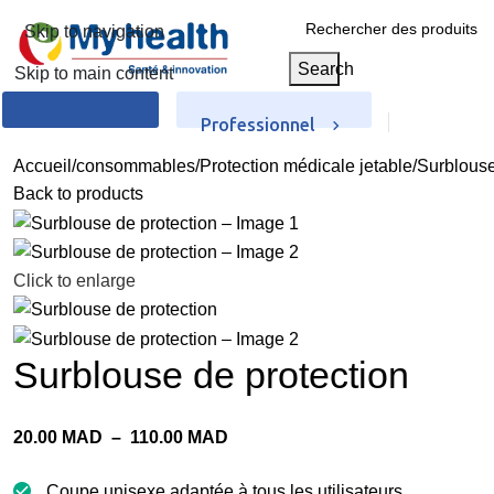
Skip to navigation
Search
Skip to main content
Professionnel
particulier
Accueil
consommables
Protection médicale jetable
Surblouse
Back to products
Click to enlarge
Surblouse de protection
20.00
MAD
–
110.00
MAD
Coupe unisexe adaptée à tous les utilisateurs