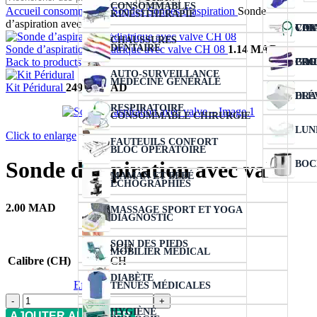
CONSOMMABLES
Accueil
consommables
Sondes
Sondes d’aspiration
Sonde
KINÉSITHÉRAPIE
d’aspiration avec valve
VER
COL
CIC
CAN
CHAUSSURES
DENTAIRE
Sonde d’aspiration pédiatrique avec valve CH 08
1.14
MAD
Back to products
COU
PRO
GAR
AUTO-SURVEILLANCE
MÉDECINE GÉNÉRALE
Kit Péridural
249.00
MAD
ELÉ
DRA
RESPIRATOIRE
CONSOMMABLE CHIRURGIE
LUN
Click to enlarge
FAUTEUILS CONFORT
BLOC OPÉRATOIRE
Sonde d’aspiration avec valve
BOC
MAMAN ET BÉBÉ
ÉCHOGRAPHIES
2.00
MAD
MASSAGE SPORT ET YOGA
DIAGNOSTIC
SOIN DES PIEDS
14 CH
MOBILIER MÉDICAL
Calibre (CH)
8 CH
DIABÈTE
Effacer
TENUES MÉDICALES
quantité
de
HYGIÈNE
AJOUTER AU PANIER