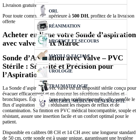
Livraison gratuite
ORL
Pour toute commande supérieure à
500 DH
, profitez de la livraison
offerte
RÉANIMATION
Acheter en ligne votre Sonde d’aspiration
URGENCE ET SECOURS
avec valve - Prix Maroc
MAXILLO-FACIALE
Sonde d’Aspiration avec Valve – PVC
Stérile : Sécurité et Précision pour
UROLOGIE
l’Aspiration
TRAUMATOLOGIE
La Sonde d’aspiration avec valve est un dispositif stérile conçu pour
évacuer efficacement et en douceur les sécrétions trachéales et
bronchiques. Équipée d’une valve unidirectionnelle, elle contrôle le
MATÉRIEL MÉDECIN GÉNÉRALISTE
flux d’aspiration tout en réduisant les risques de reflux et de
contamination. Sa finition en PVC médical biocompatible, souple et
résistant, assure une insertion facile et un confort optimal pour le
patient.
Disponible en calibres 08 CH et 14 CH avec une longueur standard
de 50 cm, cette sonde est à usage unique, garantissant une hygiène