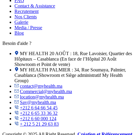
FAQ
Contact & Assistance
Recrutement
Nos Clients
Galerie
Media / Presse
Blog
Besoin d'aide ?
MY HEALTH 20 AOÛT : 18, Rue Lavoisier, Quartier des
Hôpitaux – Casablanca (En face de l’Hôpital 20 Août
Showroom et Point de vente)
MY HEALTH PALMIER : 34, Rue Soumaya, Palmier,
Casablanca (Showroom et Siège administratif My Health
Group)
contact@myhealth.ma
Commercial@myhealth.ma
location@myhealth.ma
Sav@myhealth.ma
+212 6 64 66 54 45
+212 6 65 33 36 32
+212 6 60 000 124
+ 212 5 21 29 63 83
Copyright © 2025 All Right Reserved,
Création et Référencement