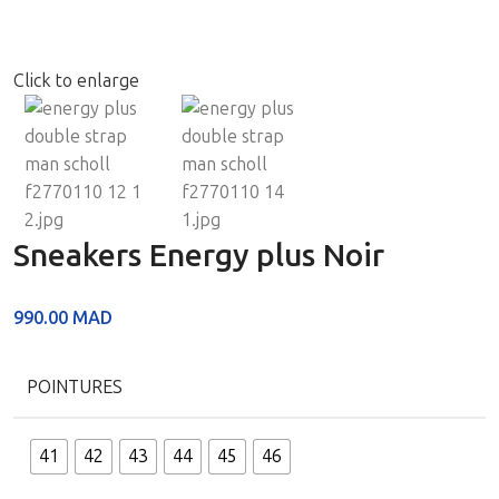
Click to enlarge
Sneakers Energy plus Noir
990.00
MAD
POINTURES
41
42
43
44
45
46