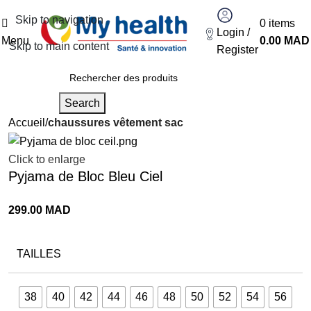
Skip to navigation
0
items
Login /
Menu
0.00
MAD
Skip to main content
Register
Search
Accueil
chaussures vêtement sac
Click to enlarge
Pyjama de Bloc Bleu Ciel
299.00
MAD
TAILLES
38
40
42
44
46
48
50
52
54
56