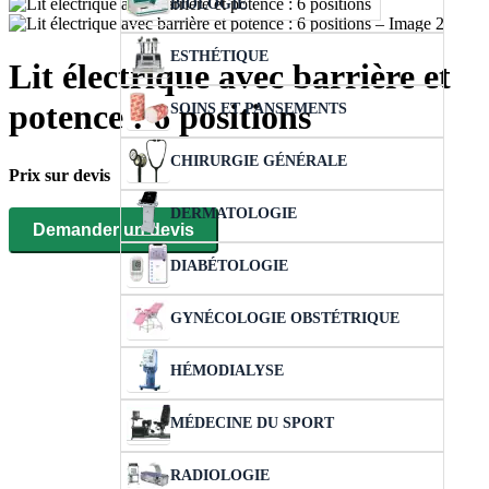
BIOLOGIE
ESTHÉTIQUE
Lit électrique avec barrière et
potence : 6 positions
SOINS ET PANSEMENTS
CHIRURGIE GÉNÉRALE
Prix sur devis
DERMATOLOGIE
Demander un devis
DIABÉTOLOGIE
GYNÉCOLOGIE OBSTÉTRIQUE
HÉMODIALYSE
MÉDECINE DU SPORT
RADIOLOGIE