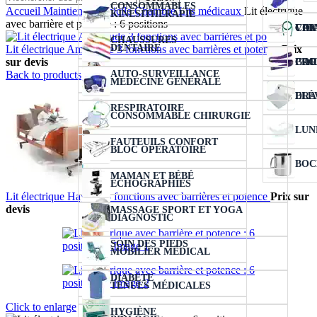
CONSOMMABLES
Accueil
Maintien à domicile
Chambre
Lits médicaux
Lit électrique
KINÉSITHÉRAPIE
avec barrière et potence : 6 positions
VER
COL
CIC
CAN
CHAUSSURES
DENTAIRE
Lit électrique Amplitude 3 fonctions avec barrières et potence
Prix
sur devis
COU
PRO
GAR
AUTO-SURVEILLANCE
Back to products
MÉDECINE GÉNÉRALE
ELÉ
DRA
RESPIRATOIRE
CONSOMMABLE CHIRURGIE
LUN
FAUTEUILS CONFORT
BLOC OPÉRATOIRE
BOC
MAMAN ET BÉBÉ
ÉCHOGRAPHIES
Lit électrique Hayden 3 fonctions avec barrières et potence
Prix sur
devis
MASSAGE SPORT ET YOGA
DIAGNOSTIC
SOIN DES PIEDS
MOBILIER MÉDICAL
DIABÈTE
TENUES MÉDICALES
Click to enlarge
HYGIÈNE