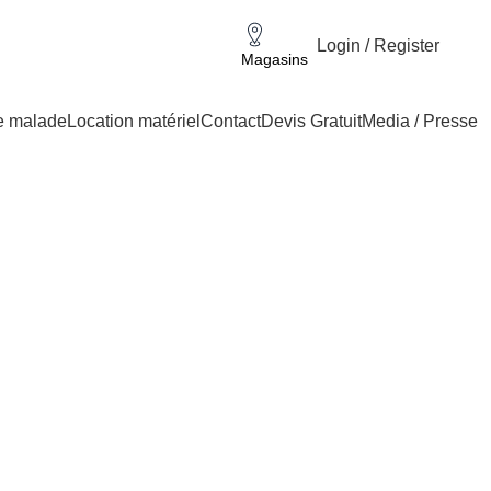
Login / Register
Magasins
e malade
Location matériel
Contact
Devis Gratuit
Media / Presse