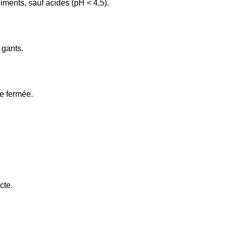
iments, sauf acides (pH < 4,5).
 gants.
e fermée.
cte.