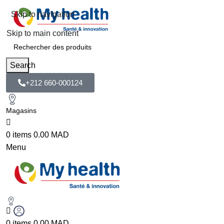
Skip to navigation
Skip to main content
Search
+212 660-000124
Magasins
0
items
0.00
MAD
Menu
0
items
0.00
MAD