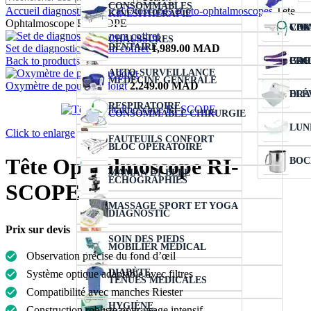
CONSOMMABLES
Accueil
diagnostic médical
Otoscopes et oto-ophtalmoscopes
Tête
KINÉSITHÉRAPIE
Ophtalmoscope RI-SCOPE
VER
COL
CIC
CAN
CHAUSSURES
DENTAIRE
Set de diagnostic econom coffret
1,989.00
MAD
Back to products
COU
PRO
GAR
AUTO-SURVEILLANCE
MÉDECINE GÉNÉRALE
Oxymètre de pouls au doigt
2,249.00
MAD
ELÉ
DRA
RESPIRATOIRE
CONSOMMABLE CHIRURGIE
LUN
Click to enlarge
FAUTEUILS CONFORT
BLOC OPÉRATOIRE
Tête Ophtalmoscope RI-
BOC
MAMAN ET BÉBÉ
ÉCHOGRAPHIES
SCOPE
MASSAGE SPORT ET YOGA
DIAGNOSTIC
Prix sur devis
SOIN DES PIEDS
MOBILIER MÉDICAL
Observation précise du fond d’œil
DIABÈTE
Système optique adaptable avec filtres
TENUES MÉDICALES
Compatibilité avec manches Riester
HYGIÈNE
Construction robuste pour usage intensif