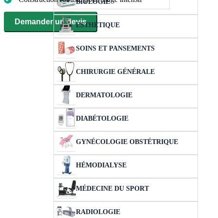
BIOLOGIE
Demander un devis
ESTHÉTIQUE
SOINS ET PANSEMENTS
CHIRURGIE GÉNÉRALE
DERMATOLOGIE
DIABÉTOLOGIE
GYNÉCOLOGIE OBSTÉTRIQUE
HÉMODIALYSE
MÉDECINE DU SPORT
RADIOLOGIE