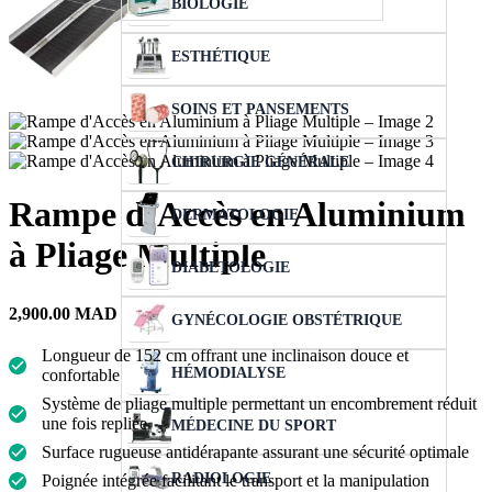
BIOLOGIE
ESTHÉTIQUE
SOINS ET PANSEMENTS
CHIRURGIE GÉNÉRALE
Rampe d’Accès en Aluminium
DERMATOLOGIE
à Pliage Multiple
DIABÉTOLOGIE
2,900.00
MAD
GYNÉCOLOGIE OBSTÉTRIQUE
Longueur de 152 cm offrant une inclinaison douce et
HÉMODIALYSE
confortable
Système de pliage multiple permettant un encombrement réduit
une fois repliée
MÉDECINE DU SPORT
Surface rugueuse antidérapante assurant une sécurité optimale
RADIOLOGIE
Poignée intégrée facilitant le transport et la manipulation