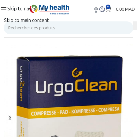
0
Skip to navigation
0.00
MAD
Skip to main content
Accueil
Maintien à domicile
Cicatrisation et soins
Compresses