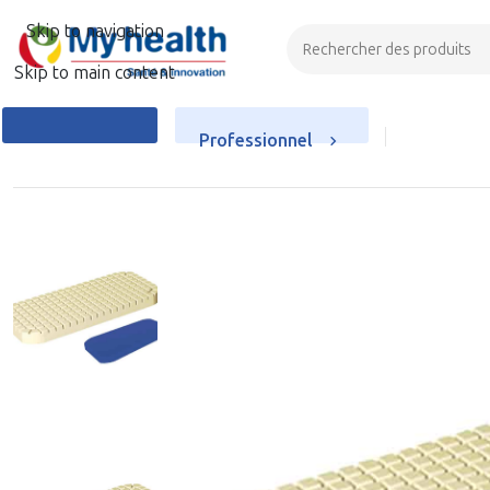
Skip to navigation
Skip to main content
Professionnel
Particulier
Accueil
Maintien à domicile
Anti-escarres
Matelas anti-escar