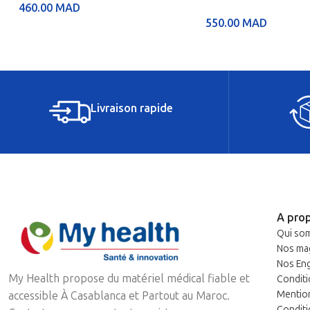
460.00
MAD
550.00
MAD
Livraison rapide
A pro
Qui so
Nos ma
Nos En
My Health propose du matériel médical fiable et
Conditi
Mentio
accessible À Casablanca et Partout au Maroc.
Conditi