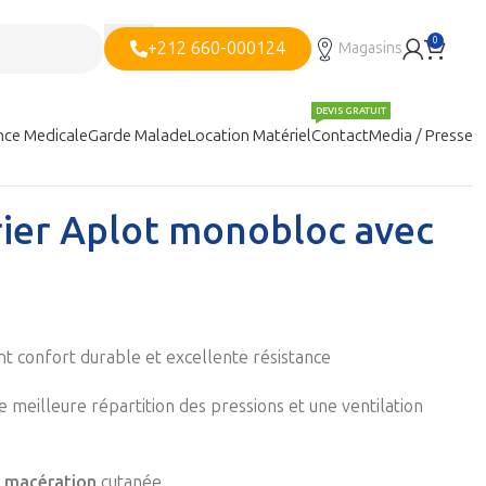
0
+212 660-000124
Magasins
DEVIS GRATUIT
nce Medicale
Garde Malade
Location Matériel
Contact
Media / Presse
rier Aplot monobloc avec
t confort durable et excellente résistance
 meilleure répartition des pressions et une ventilation
la macération
cutanée