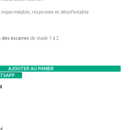
 imperméable, respirante et désinfectable
n des escarres
de stade 1 à 2
AJOUTER AU PANIER
TSAPP
N
sé