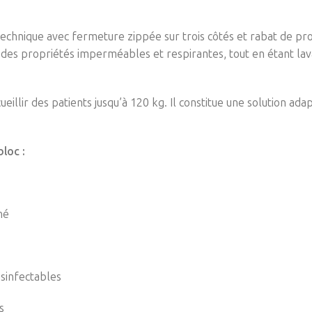
echnique avec fermeture zippée sur trois côtés et rabat de prot
es propriétés imperméables et respirantes, tout en étant lava
eillir des patients jusqu’à 120 kg. Il constitue une solution ad
loc :
né
sinfectables
s