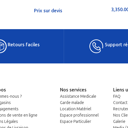
3,350.0
Prix sur devis
Retours faciles
Support ré
pos
Nos services
Liens u
mmes-nous ?
Assistance Medicale
FAQ
gasins
Garde malade
Contact
gagements
Location Matériel
Recrute
ons de vente en ligne
Espace professionnel
Nos Clie
ns Légales
Espace Particulier
Galerie
ons de Livraison
Media /