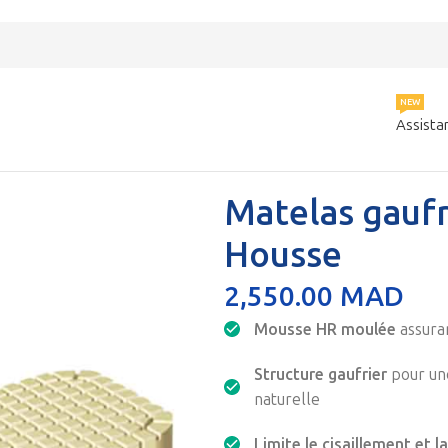
NEW
Assista
res
Matelas gaufrier Aplot monobloc avec Housse
Matelas gauf
Housse
2,550.00
MAD
Mousse HR moulée
assuran
Structure gaufrier
pour une
naturelle
Limite le cisaillement et 