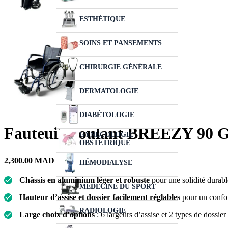
ESTHÉTIQUE
SOINS ET PANSEMENTS
CHIRURGIE GÉNÉRALE
DERMATOLOGIE
DIABÉTOLOGIE
Fauteuil Roulant BREEZY 90 G
GYNÉCOLOGIE
OBSTÉTRIQUE
2,300.00
MAD
HÉMODIALYSE
Châssis en aluminium léger et robuste
pour une solidité durabl
MÉDECINE DU SPORT
Hauteur d’assise et dossier facilement réglables
pour un confor
RADIOLOGIE
Large choix d’options
: 6 largeurs d’assise et 2 types de dossier