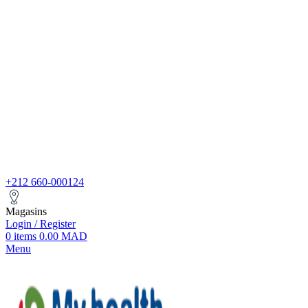
+212 660-000124
Magasins
Login / Register
0
items
0.00
MAD
Menu