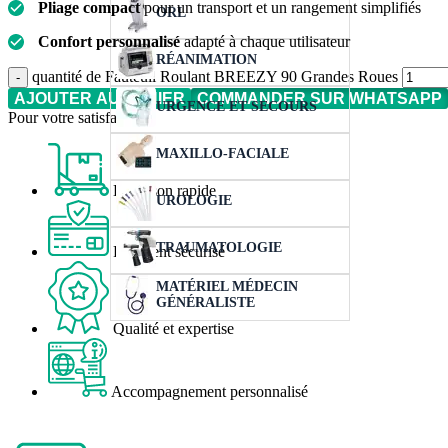
Pliage compact
pour un transport et un rangement simplifiés
ORL
Confort personnalisé
adapté à chaque utilisateur
RÉANIMATION
quantité de Fauteuil Roulant BREEZY 90 Grandes Roues
AJOUTER AU PANIER
COMMANDER SUR WHATSAPP
URGENCE ET SECOURS
Pour votre satisfaction
MAXILLO-FACIALE
Livraison rapide
UROLOGIE
TRAUMATOLOGIE
Paiement sécurisé
MATÉRIEL MÉDECIN
GÉNÉRALISTE
Qualité et expertise
Accompagnement personnalisé