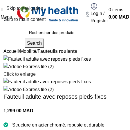
Skip to navigation
0
items
Login /
Menu
0.00
MAD
Skip to main content
Register
Search
Accueil
Mobilité
Fauteuils roulants
Click to enlarge
Fauteuil adulte avec reposes pieds fixes
1,299.00
MAD
Structure en acier chromé, robuste et durable.