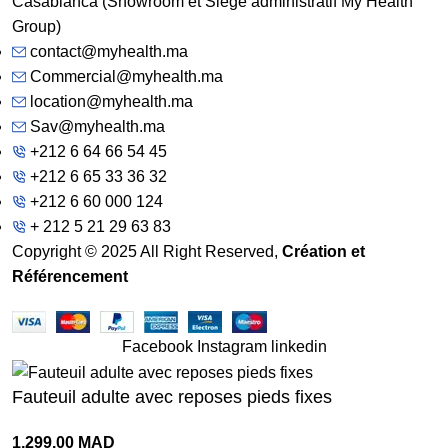
Casablanca (Showroom et Siège administratif My Health
Group)
contact@myhealth.ma
Commercial@myhealth.ma
location@myhealth.ma
Sav@myhealth.ma
+212 6 64 66 54 45
+212 6 65 33 36 32
+212 6 60 000 124
+ 212 5 21 29 63 83
Copyright © 2025 All Right Reserved,
Création et
Référencement
Facebook
Instagram
linkedin
Fauteuil adulte avec reposes pieds fixes
1,299.00
MAD