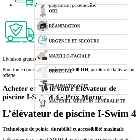
Accompagnement personnalisé
ORL
RÉANIMATION
URGENCE ET SECOURS
MAXILLO-FACIALE
Livraison gratuite
Pour toute commande supérieure à
500 DH
, profitez de la livraison
UROLOGIE
offerte
TRAUMATOLOGIE
Acheter en ligne votre Elévateur de
piscine I-SWIM 4 - Prix Maroc
MATÉRIEL MÉDECIN GÉNÉRALISTE
L’élévateur de piscine I-Swim 4
Technologie de pointe, durabilité et accessibilité maximale
L’élévateur de piscine I-SWIM 4 représente une solution haut de