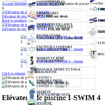
CONSOMMABLES
Accueil
Mobilité
Elévateurs de piscine
Elévateur de piscine I-SWIM
KINÉSITHÉRAPIE
4
VER
COL
CIC
CAN
CHAUSSURES
DENTAIRE
Elévateur de piscine I-SWIM
Prix sur devis
Back to products
COU
PRO
GAR
AUTO-SURVEILLANCE
MÉDECINE GÉNÉRALE
Elévateur de piscine I-SWIM2
Prix sur devis
ELÉ
DRA
RESPIRATOIRE
CONSOMMABLE CHIRURGIE
LUN
FAUTEUILS CONFORT
BLOC OPÉRATOIRE
BOC
MAMAN ET BÉBÉ
ÉCHOGRAPHIES
MASSAGE SPORT ET YOGA
DIAGNOSTIC
Click to enlarge
SOIN DES PIEDS
MOBILIER MÉDICAL
DIABÈTE
TENUES MÉDICALES
Elévateur de piscine I-SWIM 4
HYGIÈNE