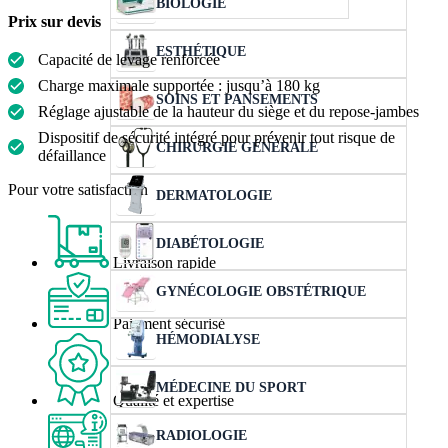
BIOLOGIE
Prix sur devis
ESTHÉTIQUE
Capacité de levage renforcée
Charge maximale supportée : jusqu’à 180 kg
SOINS ET PANSEMENTS
Réglage ajustable de la hauteur du siège et du repose-jambes
Dispositif de sécurité intégré pour prévenir tout risque de
CHIRURGIE GÉNÉRALE
défaillance
Pour votre satisfaction
DERMATOLOGIE
DIABÉTOLOGIE
Livraison rapide
GYNÉCOLOGIE OBSTÉTRIQUE
Paiement sécurisé
HÉMODIALYSE
MÉDECINE DU SPORT
Qualité et expertise
RADIOLOGIE