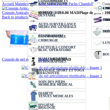
CONSOMMABLES
Accueil
Maintien à domicile
Aides à la vie
Packs Chauds/Froids
Couss
KINÉSITHÉRAPIE
VER
COL
CIC
CAN
Coussin Argicalm
100.00
MAD
–
210.00
MAD
Plage de prix : 
CHAUSSURES
DENTAIRE
Back to products
COU
PRO
GA
AUTO-SURVEILLANCE
MÉDECINE GÉNÉRALE
ELÉ
DRA
RESPIRATOIRE
CONSOMMABLE
CHIRURGIE
LUN
FAUTEUILS CONFORT
BLOC OPÉRATOIRE
BOC
MAMAN ET BÉBÉ
Coussin de gel dos réutilisable
100.00
MAD
ÉCHOGRAPHIES
MASSAGE SPORT ET YOGA
DIAGNOSTIC
SOIN DES PIEDS
MOBILIER MÉDICAL
DIABÈTE
TENUES MÉDICALES
HYGIÈNE
BIOLOGIE