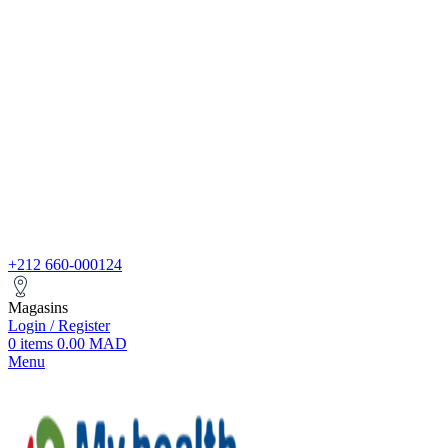
+212 660-000124
Magasins
Login / Register
0
items
0.00
MAD
Menu