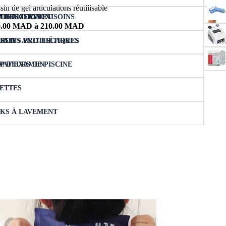
in de gel articulations réutilisable
TICALISATION
LIER CERVICAL
ATRISATION ET SOINS
ULES
100.00 MAD à 210.00 MAD
SSINS ANTI-ESCARRES
DUITS PROTHÉTIQUES
RROT
VATEURS DE PISCINE
P D’EXAMEN
ETTES
KS À LAVEMENT