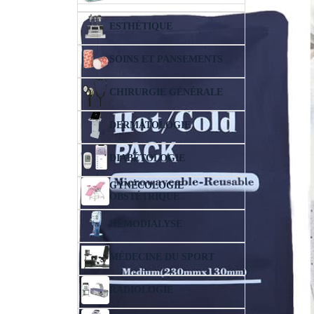
ESTHÉTIQUE
SOINS ET PANSEMENTS
CHIRURGIE GÉNÉRALE
DERMATOLOGIE
DIABÉTOLOGIE
GYNÉCOLOGIE
OBSTÉTRIQUE
HÉMODIALYSE
MÉDECINE DU SPORT
RADIOLOGIE