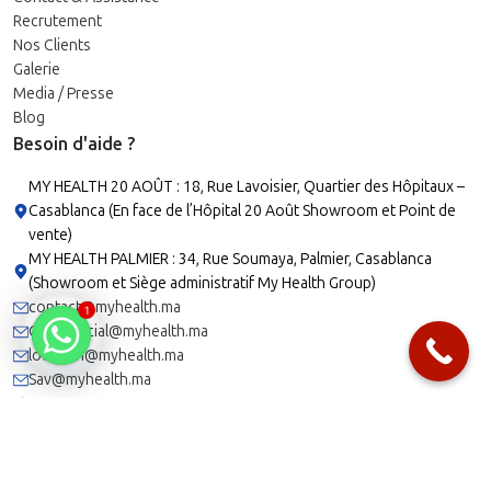
Recrutement
Nos Clients
Galerie
Media / Presse
Blog
Besoin d'aide ?
MY HEALTH 20 AOÛT : 18, Rue Lavoisier, Quartier des Hôpitaux –
Casablanca (En face de l’Hôpital 20 Août Showroom et Point de
vente)
MY HEALTH PALMIER : 34, Rue Soumaya, Palmier, Casablanca
(Showroom et Siège administratif My Health Group)
contact@myhealth.ma
1
Commercial@myhealth.ma
location@myhealth.ma
Sav@myhealth.ma
+212 6 64 66 54 45
+212 6 65 33 36 32
+212 6 60 000 124
+ 212 5 21 29 63 83